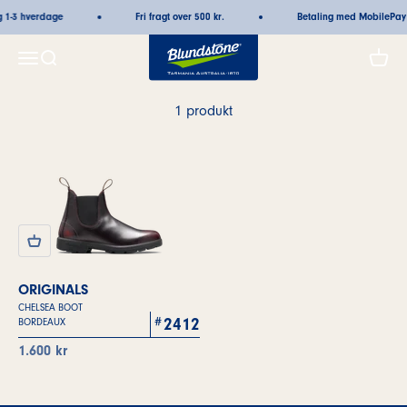
Spring til indhold
g 1-3 hverdage
Fri fragt over 500 kr.
Betaling med MobilePay
Blundstone
Åbn navigationsmenu
Åbn søgefunktion
Åbn i
1 produkt
ORIGINALS
CHELSEA BOOT
2412
BORDEAUX
Salgspris
1.600 kr